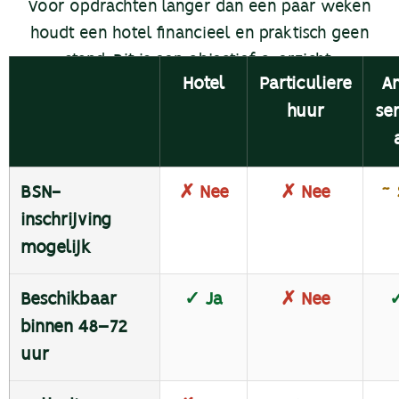
Voor opdrachten langer dan een paar weken
houdt een hotel financieel en praktisch geen
stand. Dit is een objectief overzicht:
Hotel
Particuliere
A
huur
se
BSN-
✗ Nee
✗ Nee
~ 
inschrijving
mogelijk
Beschikbaar
✓ Ja
✗ Nee
✓
binnen 48–72
uur