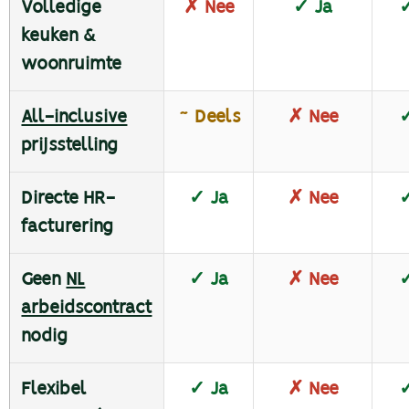
Volledige
✗ Nee
✓ Ja
✓
keuken &
woonruimte
All-inclusive
~ Deels
✗ Nee
✓
prijsstelling
Directe HR-
✓ Ja
✗ Nee
✓
facturering
Geen
NL
✓ Ja
✗ Nee
✓
arbeidscontract
nodig
Flexibel
✓ Ja
✗ Nee
✓