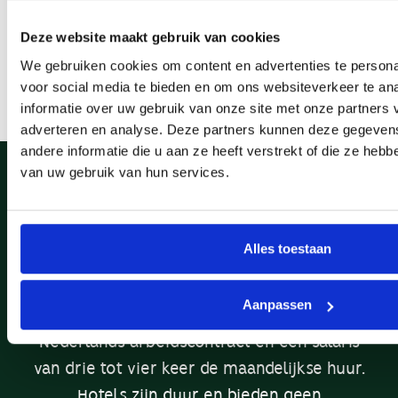
✓ Verblijfsduur 4 weken tot 6
Deze website maakt gebruik van cookies
maanden ✓ Directe
We gebruiken cookies om content en advertenties te persona
voor social media te bieden en om ons websiteverkeer te an
facturering aan uw bedrijf
informatie over uw gebruik van onze site met onze partners 
adverteren en analyse. Deze partners kunnen deze gegeve
andere informatie die u aan ze heeft verstrekt of die ze heb
van uw gebruik van hun services.
Wanneer u een medewerker naar
Amsterdam haalt, voor een opdracht,
relocation of tijdelijk project, stuit u op een
Alles toestaan
woningmarkt die niet is ingericht voor
flexibele behoeften. Particuliere
Aanpassen
verhuurders eisen doorgaans een
Nederlands arbeidscontract en een salaris
van drie tot vier keer de maandelijkse huur.
Hotels zijn duur en bieden geen