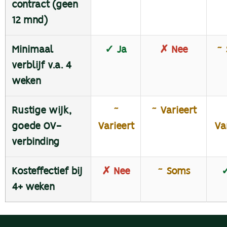
contract (geen
12 mnd)
Minimaal
✓ Ja
✗ Nee
~ 
verblijf v.a. 4
weken
Rustige wijk,
~
~ Varieert
goede OV-
Varieert
Va
verbinding
Kosteffectief bij
✗ Nee
~ Soms
✓
4+ weken