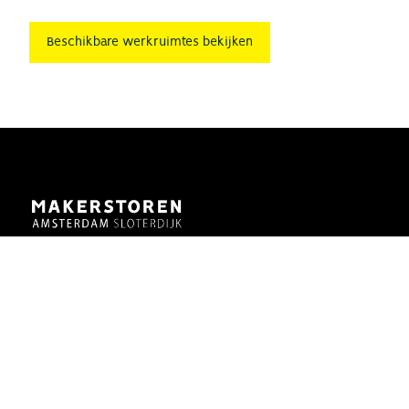
Beschikbare werkruimtes bekijken
Een verzamelplek voor creativiteit en connectie, voor
innovatie en energie. Op het laatste rafelrandje van de
stad brengen we een verloren gebied tot bloei. Het
gebouw is gemaakt om de creatieve makers van de
stad de plek te bieden die ze nodig hebben.
Lees meer