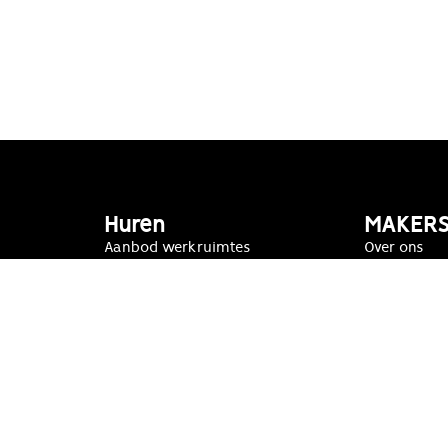
Huren
MAKER
Aanbod werkruimtes
Over ons
Aanbod appartementen
Nieuws
FAQ
Contact