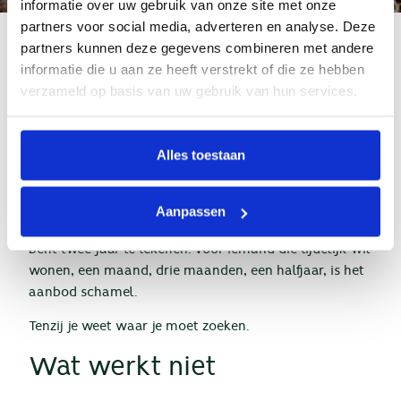
informatie over uw gebruik van onze site met onze
partners voor social media, adverteren en analyse. Deze
partners kunnen deze gegevens combineren met andere
Je wil een maand in Amsterdam zijn. Niet in een hotel,
informatie die u aan ze heeft verstrekt of die ze hebben
niet bij iemand op de bank. Gewoon je eigen plek, een
verzameld op basis van uw gebruik van hun services.
koelkast die van jou is, en ’s ochtends koffie zonder
dat je er tien euro voor neerlegt.
Klinkt simpel. Is het niet.
Alles toestaan
De Amsterdamse huurmarkt is gemaakt voor mensen
die blijven. Langlopende contracten, hoge
Aanpassen
borgsommen, makelaars die je vragen of je bereid
bent twee jaar te tekenen. Voor iemand die tijdelijk wil
wonen, een maand, drie maanden, een halfjaar, is het
aanbod schamel.
Tenzij je weet waar je moet zoeken.
Wat werkt niet