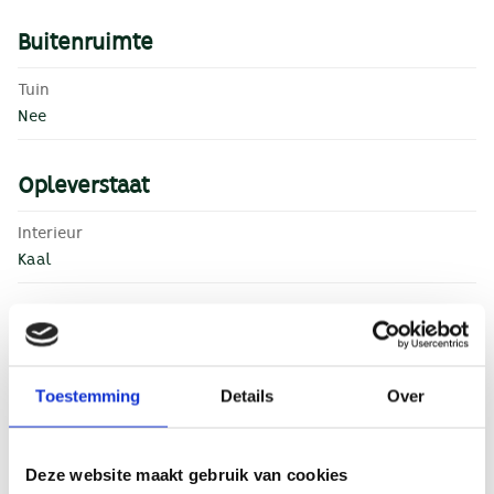
outside your own studio. The area also has a lot to offer in
this respect.
Buitenruimte
Tuin
Nee
Opleverstaat
Interieur
Kaal
Bouw
Soort bouw
Toestemming
Details
Over
Nieuwbouw
Huurvoorwaarden
Deze website maakt gebruik van cookies