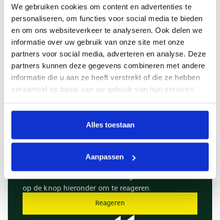
We gebruiken cookies om content en advertenties te
Minimale huurperiode
personaliseren, om functies voor social media te bieden
12 maanden
en om ons websiteverkeer te analyseren. Ook delen we
informatie over uw gebruik van onze site met onze
Geschikt om te delen
partners voor social media, adverteren en analyse. Deze
Nee
partners kunnen deze gegevens combineren met andere
Huisdieren toegestaan
informatie die u aan ze heeft verstrekt of die ze hebben
Nee
verzameld op basis van uw gebruik van hun services.
Roken toegestaan
Nee
Alles toestaan
Aanpassen
Beschikbaar
Goed nieuws! Deze ruimte is nog beschikbaar. Klik
op de knop hieronder om te reageren.
Reageren