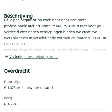
Beschrijving
Of je pas begint of op zoek bent naar een grote
professionele atelierruimte, MAKERSTOREN is er voor jou.
Verdeeld over negen verdiepingen bieden we creatieve
werkplaatsen in verschillende vormen en maten.
VEELZIJDIG
EN FLEXIBEL
Bovenal staat de MAKERSTOREN voor flexibiliteit. Vereist je
specifieke werk het gebruik van zware machines? Heb je
Volledige beschrijving lezen
een atelier nodig met directe toegang tot de goederenlift?
Kun je tijdelijk extra ruimte buiten je creatieve werkplaats
Overdracht
gebruiken voor het plaatsen van materialen of grotere
objecten? MAKERSTOREN nodigt je uit om deze ambitieuze
Huurprijs
werkplek te verrijken met jouw talenten en
€ 1.075 excl. btw per maand
behoeftes.
ONTWORPEN VOOR MAKERS
Creative werkruimte huren in de MAKERSTOREN biedt je
Borg
naast de fijnste atelierruimte van Amsterdam tal van
€ 4.294
extra’s. Hier lees je meer over de extra diensten en gedeelde