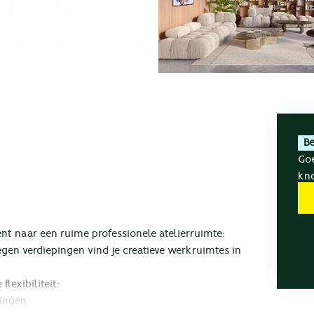
B
Goe
kno
nt naar een ruime professionele atelierruimte:
en verdiepingen vind je creatieve werkruimtes in
exibiliteit:
ningen