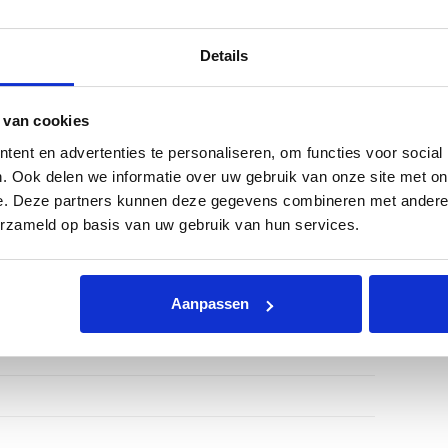
Details
ities
e objects? We’ve got you covered!
 van cookies
e with your talent and expertise.
Designed for
ent en advertenties te personaliseren, om functies voor social
. Ook delen we informatie over uw gebruik van onze site met on
 enjoy:
e. Deze partners kunnen deze gegevens combineren met andere i
eting rooms – welcome clients in style ✓ Lunch and
erzameld op basis van uw gebruik van hun services.
red services customized to your work requirements
ffers countless opportunities for inspiration and
Aanpassen
m² per year for:
ting & cooling: allocated based on m² for the entire