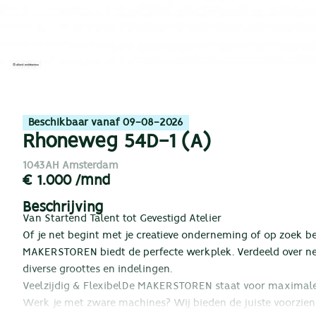
Beschikbaar vanaf 09-08-2026
Rhoneweg 54D-1 (A)
1043AH Amsterdam
€ 1.000 /mnd
Beschrijving
Van Startend Talent tot Gevestigd Atelier
Of je net begint met je creatieve onderneming of op zoek be
MAKERSTOREN biedt de perfecte werkplek. Verdeeld over neg
diverse groottes en indelingen.
Veelzijdig & Flexibel
De MAKERSTOREN staat voor maximale fl
Werk je met zware machines? Wij bieden de juiste voorzie